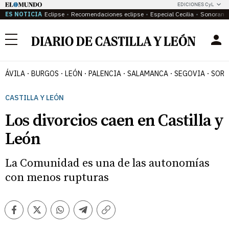
EDICIONES CyL
ES NOTICIA
Eclipse
Recomendaciones eclipse
Especial Cecilia
Sonoram
Menú
ÁVILA
BURGOS
LEÓN
PALENCIA
SALAMANCA
SEGOVIA
SORI
CASTILLA Y LEÓN
Los divorcios caen en Castilla y
León
La Comunidad es una de las autonomías
con menos rupturas
Facebook
Twitter
Whatsapp
Telegram
Copiar
enlace