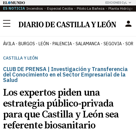
EDICIONES CyL
ES NOTICIA
Incendios
Especial Cecilia
Piloto La Bañeza
Planta Hidrógen
Menú
ÁVILA
BURGOS
LEÓN
PALENCIA
SALAMANCA
SEGOVIA
SORI
CASTILLA Y LEÓN
CLUB DE PRENSA | Investigación y Transferencia
del Conocimiento en el Sector Empresarial de la
Salud
Los expertos piden una
estrategia público-privada
para que Castilla y León sea
referente biosanitario