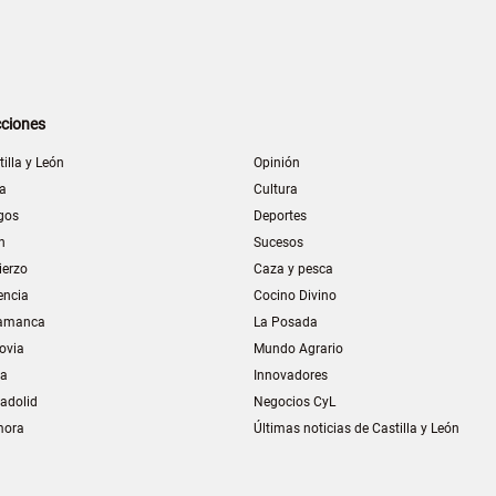
ciones
tilla y León
Opinión
la
Cultura
gos
Deportes
n
Sucesos
ierzo
Caza y pesca
encia
Cocino Divino
amanca
La Posada
ovia
Mundo Agrario
ia
Innovadores
ladolid
Negocios CyL
mora
Últimas noticias de Castilla y León