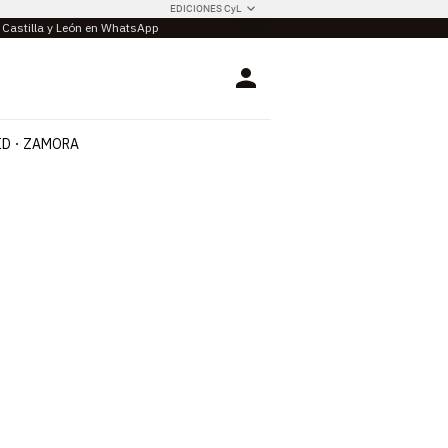
EDICIONES CyL
e Castilla y León en WhatsApp
Login
ID
ZAMORA