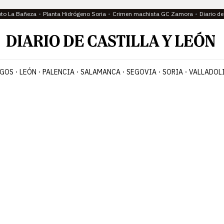
oto La Bañeza
Planta Hidrógeno Soria
Crimen machista GC Zamora
Diario d
GOS
LEÓN
PALENCIA
SALAMANCA
SEGOVIA
SORIA
VALLADOL