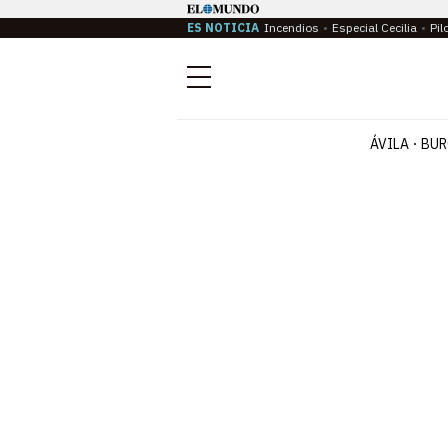
ES NOTICIA
Incendios
Especial Cecilia
Pil
Menú
ÁVILA
BUR