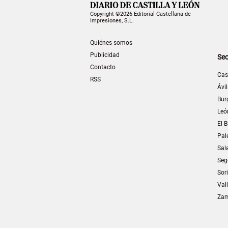
Copyright ©2026 Editorial Castellana de
Impresiones, S.L.
Quiénes somos
Publicidad
Sec
Contacto
Cas
RSS
Ávi
Bur
Leó
El B
Pal
Sal
Seg
Sor
Val
Za