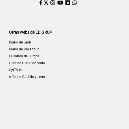
Facebook
Twitter
Instagram
YouTube
Dailymotion
WhatsApp
Otras webs de EDIGRUP
Diario de León
Diario de Valladolid
El Correo de Burgos
Heraldo-Diario de Soria
CyLTV.es
esRadio Castilla y León