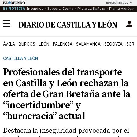
EDICIONES CyL
ES NOTICIA
Incendios
Especial Cecilia
Piloto La Bañeza
Planta Hidrógen
Menú
ÁVILA
BURGOS
LEÓN
PALENCIA
SALAMANCA
SEGOVIA
SORI
CASTILLA Y LEÓN
Profesionales del transporte
en Castilla y León rechazan la
oferta de Gran Bretaña ante la
“incertidumbre” y
“burocracia” actual
Destacan la inseguridad provocada por el