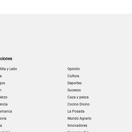
ciones
tilla y León
Opinión
la
Cultura
gos
Deportes
n
Sucesos
ierzo
Caza y pesca
encia
Cocino Divino
amanca
La Posada
ovia
Mundo Agrario
ia
Innovadores