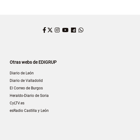
Facebook
Twitter
Instagram
YouTube
Dailymotion
WhatsApp
Otras webs de EDIGRUP
Diario de León
Diario de Valladolid
El Correo de Burgos
Heraldo-Diario de Soria
CyLTV.es
esRadio Castilla y León