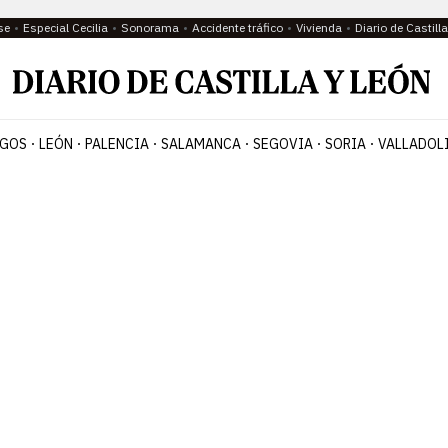
se
Especial Cecilia
Sonorama
Accidente tráfico
Vivienda
Diario de Castil
GOS
LEÓN
PALENCIA
SALAMANCA
SEGOVIA
SORIA
VALLADOL