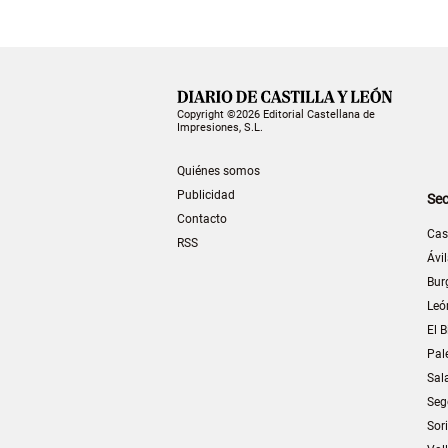
Copyright ©2026 Editorial Castellana de
Impresiones, S.L.
Quiénes somos
Publicidad
Sec
Contacto
Cas
RSS
Ávi
Bur
Leó
El B
Pal
Sal
Seg
Sor