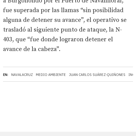
a Burgohondo por el Puerto de Navalmoral,
fue superada por las llamas “sin posibilidad
alguna de detener su avance”, el operativo se
trasladó al siguiente punto de ataque, la N-
403, que “fue donde lograron detener el
avance de la cabeza”.
EN:
NAVALACRUZ
MEDIO AMBIENTE
JUAN CARLOS SUÁREZ-QUIÑONES
INC