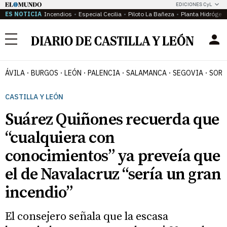
EDICIONES CyL
ES NOTICIA
Incendios
Especial Cecilia
Piloto La Bañeza
Planta Hidrógen
Menú
ÁVILA
BURGOS
LEÓN
PALENCIA
SALAMANCA
SEGOVIA
SORI
CASTILLA Y LEÓN
Suárez Quiñones recuerda que
“cualquiera con
conocimientos” ya preveía que
el de Navalacruz “sería un gran
incendio”
El consejero señala que la escasa