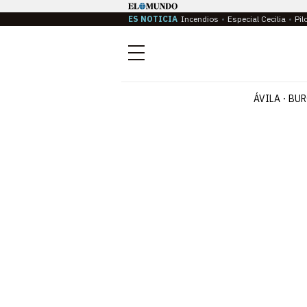
ES NOTICIA
Incendios
Especial Cecilia
Pil
Menú
ÁVILA
BUR