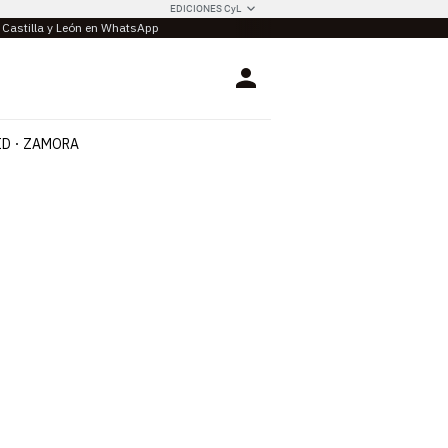
EDICIONES CyL
e Castilla y León en WhatsApp
Login
ID
ZAMORA