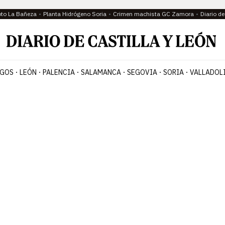
oto La Bañeza
Planta Hidrógeno Soria
Crimen machista GC Zamora
Diario d
GOS
LEÓN
PALENCIA
SALAMANCA
SEGOVIA
SORIA
VALLADOL