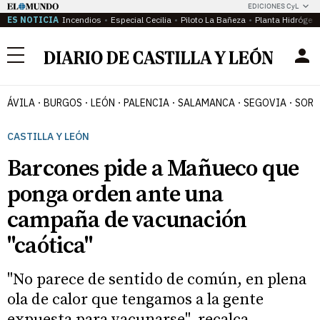
EDICIONES CyL
ES NOTICIA
Incendios
Especial Cecilia
Piloto La Bañeza
Planta Hidrógen
Menú
ÁVILA
BURGOS
LEÓN
PALENCIA
SALAMANCA
SEGOVIA
SORI
CASTILLA Y LEÓN
Barcones pide a Mañueco que
ponga orden ante una
campaña de vacunación
"caótica"
"No parece de sentido de común, en plena
ola de calor que tengamos a la gente
expuesta para vacunarse", recalca