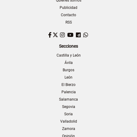
Quiénes somos
Publicidad
Contacto
RSS
Facebook
Twitter
Instagram
YouTube
Dailymotion
WhatsApp
Secciones
Castilla y León
Ávila
Burgos
León
El Bierzo
Palencia
Salamanca
Segovia
Soria
Valladolid
Zamora
Opinión