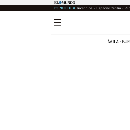
ES NOTICIA
Incendios
Especial Cecilia
Pil
Menú
ÁVILA
BUR