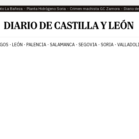
oto La Bañeza
Planta Hidrógeno Soria
Crimen machista GC Zamora
Diario d
GOS
LEÓN
PALENCIA
SALAMANCA
SEGOVIA
SORIA
VALLADOL