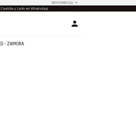
EDICIONES CyL
e Castilla y León en WhatsApp
Login
ID
ZAMORA