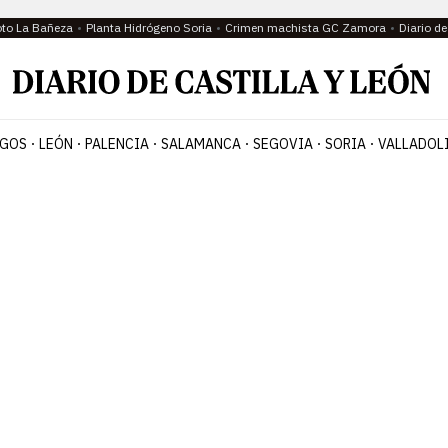
oto La Bañeza
Planta Hidrógeno Soria
Crimen machista GC Zamora
Diario d
GOS
LEÓN
PALENCIA
SALAMANCA
SEGOVIA
SORIA
VALLADOL