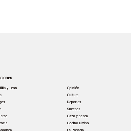
ciones
tilla y León
Opinión
la
Cultura
gos
Deportes
n
Sucesos
ierzo
Caza y pesca
encia
Cocino Divino
amanca
La Posada