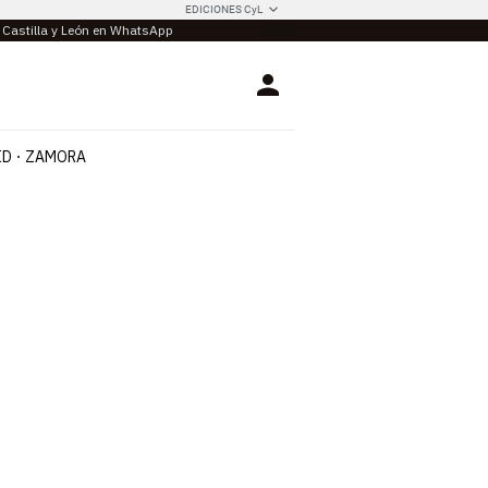
EDICIONES CyL
e Castilla y León en WhatsApp
Login
ID
ZAMORA