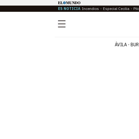
ES NOTICIA
Incendios
Especial Cecilia
Pil
Menú
ÁVILA
BUR