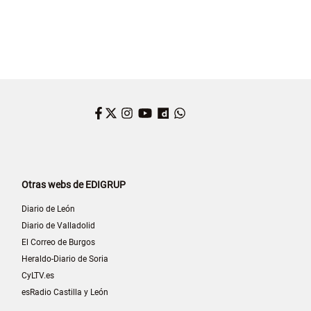
Facebook
Twitter
Instagram
YouTube
Dailymotion
WhatsApp
Otras webs de EDIGRUP
Diario de León
Diario de Valladolid
El Correo de Burgos
Heraldo-Diario de Soria
CyLTV.es
esRadio Castilla y León