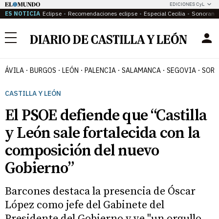
EDICIONES CyL
ES NOTICIA
Eclipse
Recomendaciones eclipse
Especial Cecilia
Sonoram
Menú
ÁVILA
BURGOS
LEÓN
PALENCIA
SALAMANCA
SEGOVIA
SORI
CASTILLA Y LEÓN
El PSOE defiende que “Castilla
y León sale fortalecida con la
composición del nuevo
Gobierno”
Barcones destaca la presencia de Óscar
López como jefe del Gabinete del
Presidente del Gobierno y ve "un orgullo