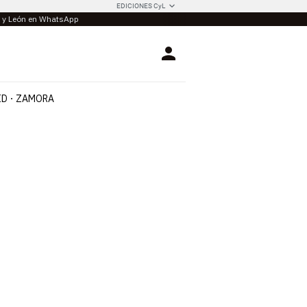
EDICIONES CyL
la y León en WhatsApp
Login
ID
ZAMORA