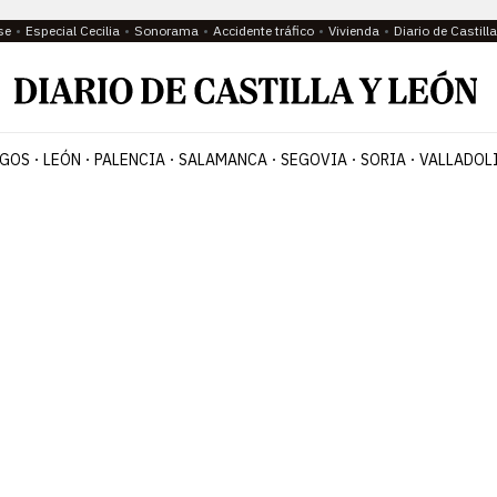
se
Especial Cecilia
Sonorama
Accidente tráfico
Vivienda
Diario de Castil
GOS
LEÓN
PALENCIA
SALAMANCA
SEGOVIA
SORIA
VALLADOL