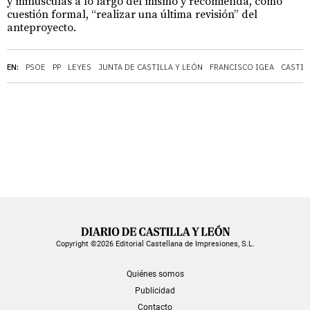
y minúsculas a lo largo del mismo y recomienda, como
cuestión formal, “realizar una última revisión” del
anteproyecto.
EN:
PSOE
PP
LEYES
JUNTA DE CASTILLA Y LEÓN
FRANCISCO IGEA
CASTIL
Copyright ©2026 Editorial Castellana de Impresiones, S.L.
Quiénes somos
Publicidad
Contacto