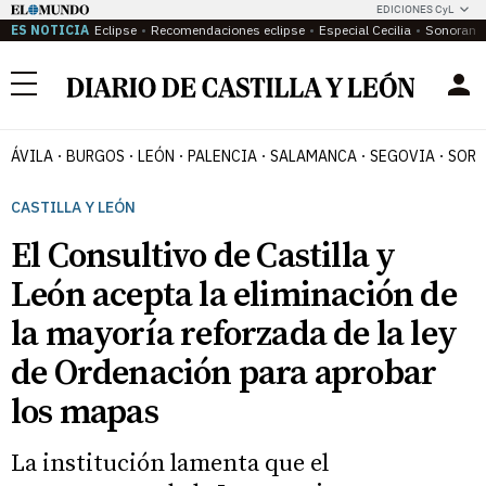
EDICIONES CyL
ES NOTICIA
Eclipse
Recomendaciones eclipse
Especial Cecilia
Sonoram
Menú
ÁVILA
BURGOS
LEÓN
PALENCIA
SALAMANCA
SEGOVIA
SORI
CASTILLA Y LEÓN
El Consultivo de Castilla y
León acepta la eliminación de
la mayoría reforzada de la ley
de Ordenación para aprobar
los mapas
La institución lamenta que el