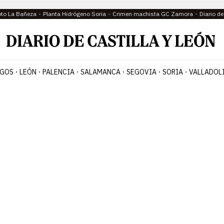
oto La Bañeza
Planta Hidrógeno Soria
Crimen machista GC Zamora
Diario d
GOS
LEÓN
PALENCIA
SALAMANCA
SEGOVIA
SORIA
VALLADOL