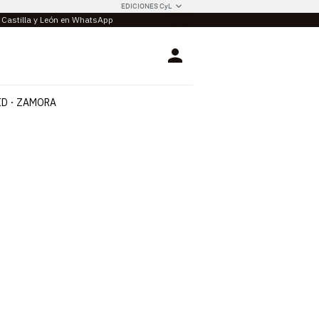
EDICIONES CyL
e Castilla y León en WhatsApp
Login
ID
ZAMORA