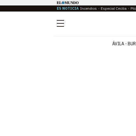
ES NOTICIA
Incendios
Especial Cecilia
Pil
Menú
ÁVILA
BUR