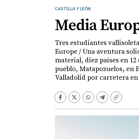
CASTILLA Y LEÓN
Media Europa
Tres estudiantes vallisole
Europe / Una aventura solid
material, diez países en 12
pueblo, Matapozuelos, en Eu
Valladolid por carretera en 
Facebook
Twitter
Whatsapp
Telegram
Copiar
enlace