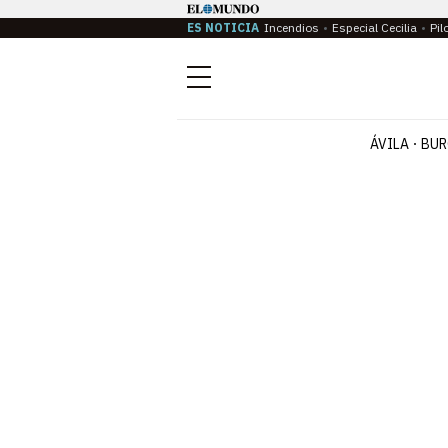
ES NOTICIA
Incendios
Especial Cecilia
Pil
Menú
ÁVILA
BUR