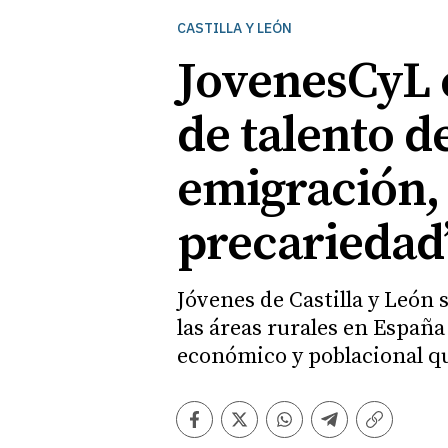
CASTILLA Y LEÓN
JovenesCyL e
de talento d
emigración, 
precariedad
Jóvenes de Castilla y León 
las áreas rurales en España
económico y poblacional qu
Facebook
Twitter
Whatsapp
Telegram
Copiar