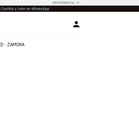
EDICIONES CyL
e Castilla y León en WhatsApp
Login
ID
ZAMORA