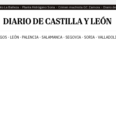
oto La Bañeza
Planta Hidrógeno Soria
Crimen machista GC Zamora
Diario d
GOS
LEÓN
PALENCIA
SALAMANCA
SEGOVIA
SORIA
VALLADOL