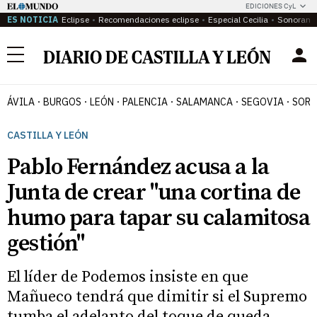
EDICIONES CyL
ES NOTICIA
Eclipse
Recomendaciones eclipse
Especial Cecilia
Sonoram
Menú
ÁVILA
BURGOS
LEÓN
PALENCIA
SALAMANCA
SEGOVIA
SORI
CASTILLA Y LEÓN
Pablo Fernández acusa a la
Junta de crear "una cortina de
humo para tapar su calamitosa
gestión"
El líder de Podemos insiste en que
Mañueco tendrá que dimitir si el Supremo
tumba el adelanto del toque de queda