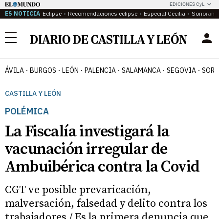
EDICIONES CyL
ES NOTICIA
Eclipse
Recomendaciones eclipse
Especial Cecilia
Sonoram
Menú
ÁVILA
BURGOS
LEÓN
PALENCIA
SALAMANCA
SEGOVIA
SORI
CASTILLA Y LEÓN
POLÉMICA
La Fiscalía investigará la
vacunación irregular de
Ambuibérica contra la Covid
CGT ve posible prevaricación,
malversación, falsedad y delito contra los
trabajadores / Es la primera denuncia que