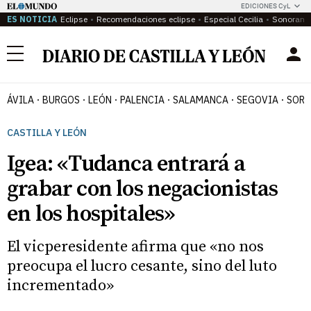
EDICIONES CyL
ES NOTICIA
Eclipse
Recomendaciones eclipse
Especial Cecilia
Sonoram
Menú
ÁVILA
BURGOS
LEÓN
PALENCIA
SALAMANCA
SEGOVIA
SORI
CASTILLA Y LEÓN
Igea: «Tudanca entrará a
grabar con los negacionistas
en los hospitales»
El vicperesidente afirma que «no nos
preocupa el lucro cesante, sino del luto
incrementado»