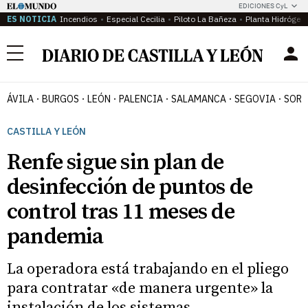
EDICIONES CyL
ES NOTICIA
Incendios
Especial Cecilia
Piloto La Bañeza
Planta Hidrógen
Menú
ÁVILA
BURGOS
LEÓN
PALENCIA
SALAMANCA
SEGOVIA
SORI
CASTILLA Y LEÓN
Renfe sigue sin plan de
desinfección de puntos de
control tras 11 meses de
pandemia
La operadora está trabajando en el pliego
para contratar «de manera urgente» la
instalación de los sistemas