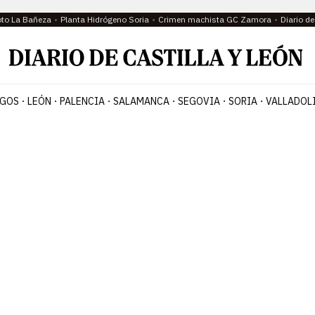
oto La Bañeza
Planta Hidrógeno Soria
Crimen machista GC Zamora
Diario d
GOS
LEÓN
PALENCIA
SALAMANCA
SEGOVIA
SORIA
VALLADOL