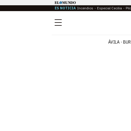
ES NOTICIA
Incendios
Especial Cecilia
Pil
Menú
ÁVILA
BUR