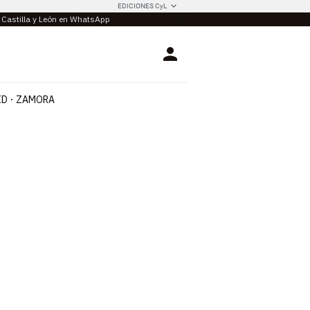
EDICIONES CyL
e Castilla y León en WhatsApp
Login
ID
ZAMORA