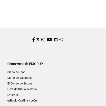
Facebook
Twitter
Instagram
YouTube
Dailymotion
WhatsApp
Otras webs de EDIGRUP
Diario de León
Diario de Valladolid
El Correo de Burgos
Heraldo-Diario de Soria
CyLTV.es
esRadio Castilla y León