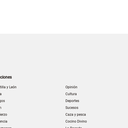
ciones
tilla y León
Opinión
la
Cultura
gos
Deportes
n
Sucesos
ierzo
Caza y pesca
encia
Cocino Divino