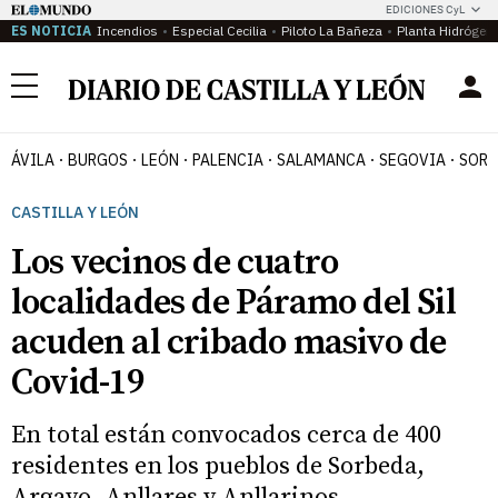
EDICIONES CyL
ES NOTICIA
Incendios
Especial Cecilia
Piloto La Bañeza
Planta Hidrógen
Menú
ÁVILA
BURGOS
LEÓN
PALENCIA
SALAMANCA
SEGOVIA
SORI
CASTILLA Y LEÓN
Los vecinos de cuatro
localidades de Páramo del Sil
acuden al cribado masivo de
Covid-19
En total están convocados cerca de 400
residentes en los pueblos de Sorbeda,
Argayo, Anllares y Anllarinos