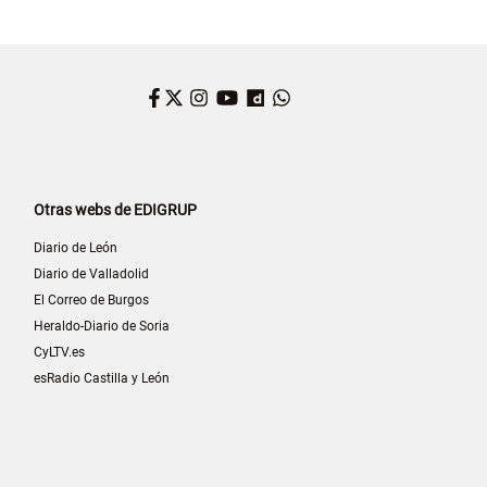
Facebook
Twitter
Instagram
YouTube
Dailymotion
WhatsApp
Otras webs de EDIGRUP
Diario de León
Diario de Valladolid
El Correo de Burgos
Heraldo-Diario de Soria
CyLTV.es
esRadio Castilla y León