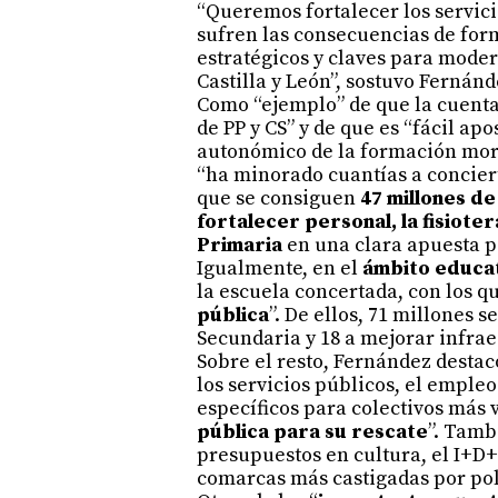
“Queremos fortalecer los servici
sufren las consecuencias de for
estratégicos y claves para moder
Castilla y León”, sostuvo Fernánd
Como “ejemplo” de que la cuenta
de PP y CS” y de que es “fácil ap
autonómico de la formación mor
“ha minorado cuantías a conciert
que se consiguen
47 millones de
fortalecer personal, la fisioter
Primaria
en una clara apuesta po
Igualmente, en el
ámbito educa
la escuela concertada, con los q
pública
”. De ellos, 71 millones s
Secundaria y 18 a mejorar infrae
Sobre el resto, Fernández desta
los servicios públicos, el emple
específicos para colectivos más 
pública para su rescate
”. Tamb
presupuestos en cultura, el I+D+i
comarcas más castigadas por polí