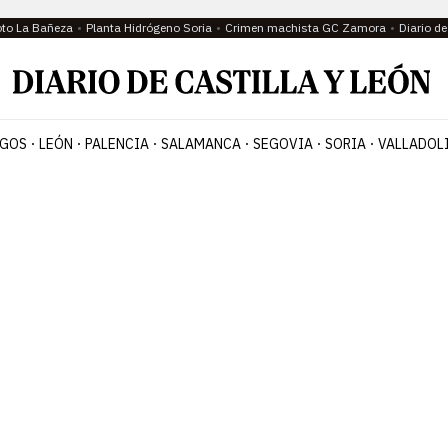
oto La Bañeza
Planta Hidrógeno Soria
Crimen machista GC Zamora
Diario d
GOS
LEÓN
PALENCIA
SALAMANCA
SEGOVIA
SORIA
VALLADOL