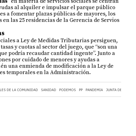
ías
” en materia de servicios sociales se centran
yudas al alquiler e impulsar el parque público
nes a fomentar plazas públicas de mayores, los
 en las 25 residencias de la Gerencia de Servios
as
iales a Ley de Medidas Tributarias persiguen,
tasas y cuotas al sector del juego, que “son una
 que podría recaudar cantidad ingente”. Junto a
ones por cuidado de menores y ayudas a
én una enmienda de modificación a la Ley de
es temporales en la Administración.
LES DE LA COMUNIDAD
SANIDAD
PODEMOS
PP
PANDEMIA
JUNTA DE CASTIL