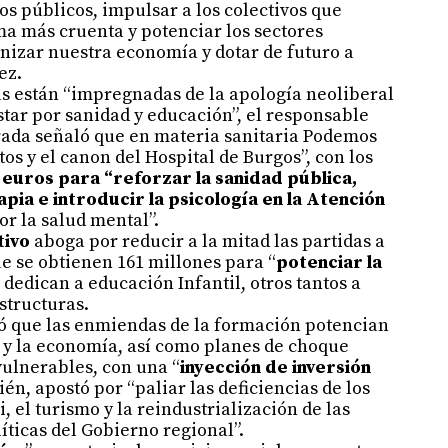
os públicos, impulsar a los colectivos que
ma más cruenta y potenciar los sectores
nizar nuestra economía y dotar de futuro a
ez.
s están “impregnadas de la apología neoliberal
ostar por sanidad y educación”, el responsable
ada señaló que en materia sanitaria Podemos
os y el canon del Hospital de Burgos”, con los
 euros para “reforzar la sanidad pública,
apia e introducir la psicología en la Atención
r la salud mental”.
tivo
aboga por reducir a la mitad las partidas a
ue se obtienen 161 millones para “
potenciar la
e dedican a educación Infantil, otros tantos a
structuras.
có que las enmiendas de la formación potencian
o y la economía, así como planes de choque
vulnerables, con una “
inyección de inversión
ién, apostó por “paliar las deficiencias de los
, el turismo y la reindustrialización de las
ticas del Gobierno regional”.