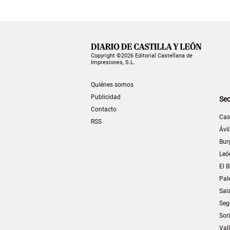
Copyright ©2026 Editorial Castellana de
Impresiones, S.L.
Quiénes somos
Publicidad
Sec
Contacto
Cas
RSS
Ávi
Bur
Leó
El B
Pal
Sal
Seg
Sor
Val