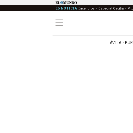
ES NOTICIA
Incendios
Especial Cecilia
Pil
Menú
ÁVILA
BUR