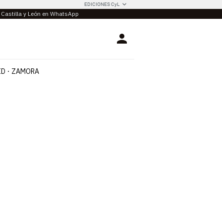
EDICIONES CyL
e Castilla y León en WhatsApp
Login
ID
ZAMORA