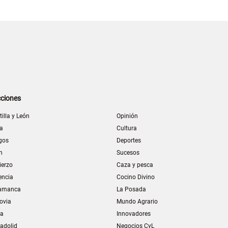
ciones
tilla y León
Opinión
la
Cultura
gos
Deportes
n
Sucesos
ierzo
Caza y pesca
encia
Cocino Divino
amanca
La Posada
ovia
Mundo Agrario
ia
Innovadores
ladolid
Negocios CyL