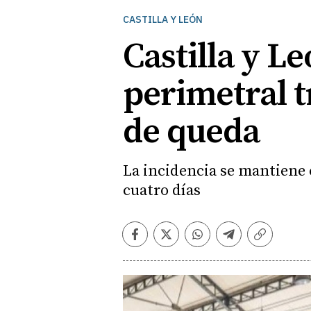
CASTILLA Y LEÓN
Castilla y L
perimetral t
de queda
La incidencia se mantiene 
cuatro días
Facebook
Twitter
Whatsapp
Telegram
Copiar
enlace