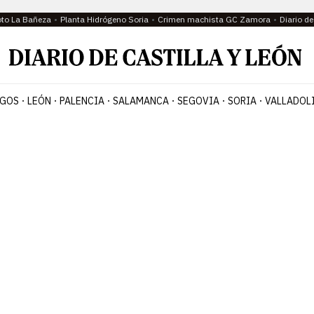
oto La Bañeza
Planta Hidrógeno Soria
Crimen machista GC Zamora
Diario d
GOS
LEÓN
PALENCIA
SALAMANCA
SEGOVIA
SORIA
VALLADOL