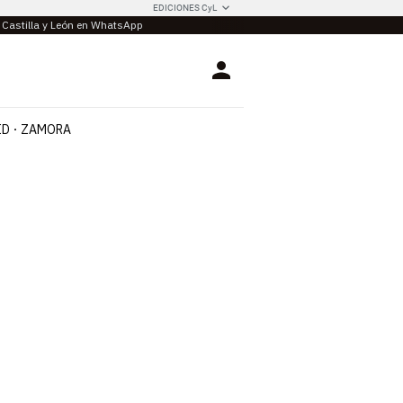
EDICIONES CyL
e Castilla y León en WhatsApp
Login
ID
ZAMORA