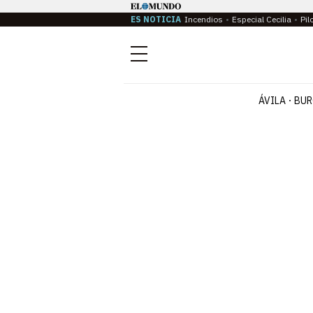
ES NOTICIA
Incendios
Especial Cecilia
Pil
Menú
ÁVILA
BUR