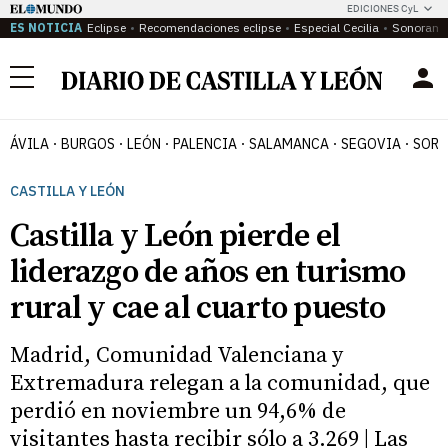
EDICIONES CyL
ES NOTICIA
Eclipse
Recomendaciones eclipse
Especial Cecilia
Sonoram
Menú
ÁVILA
BURGOS
LEÓN
PALENCIA
SALAMANCA
SEGOVIA
SORI
CASTILLA Y LEÓN
Castilla y León pierde el
liderazgo de años en turismo
rural y cae al cuarto puesto
Madrid, Comunidad Valenciana y
Extremadura relegan a la comunidad, que
perdió en noviembre un 94,6% de
visitantes hasta recibir sólo a 3.269 | Las