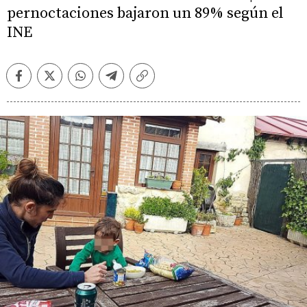
pernoctaciones bajaron un 89% según el
INE
Facebook
Twitter
Whatsapp
Telegram
Copiar
enlace