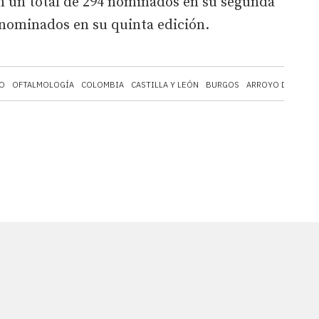
 un total de 294 nominados en su segunda
 nominados en su quinta edición.
O
OFTALMOLOGÍA
COLOMBIA
CASTILLA Y LEÓN
BURGOS
ARROYO DE LA E