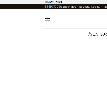
ES NOTICIA
Incendios
Especial Cecilia
Pil
Menú
ÁVILA
BUR