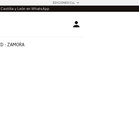
EDICIONES CyL
e Castilla y León en WhatsApp
Login
ID
ZAMORA