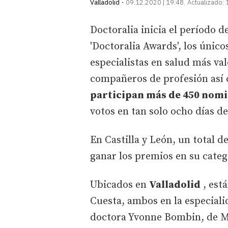
Valladolid
09.12.2020 | 19:48
Actualizado:
Doctoralia inicia el período d
'Doctoralia Awards', los únic
especialistas en salud más val
compañeros de profesión así 
participan más de 450 nom
votos en tan solo ocho días d
En Castilla y León, un total 
ganar los premios en su categ
Ubicados en
Valladolid
, está
Cuesta, ambos en la especiali
doctora Yvonne Bombin, de Me