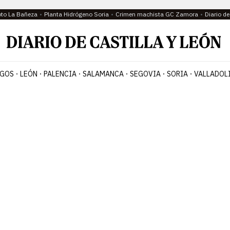
oto La Bañeza
Planta Hidrógeno Soria
Crimen machista GC Zamora
Diario d
GOS
LEÓN
PALENCIA
SALAMANCA
SEGOVIA
SORIA
VALLADOL