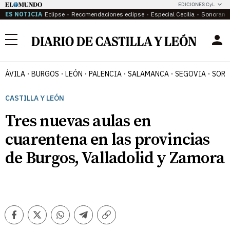
EDICIONES CyL
ES NOTICIA
Eclipse
Recomendaciones eclipse
Especial Cecilia
Sonoram
Menú
ÁVILA
BURGOS
LEÓN
PALENCIA
SALAMANCA
SEGOVIA
SORI
CASTILLA Y LEÓN
Tres nuevas aulas en
cuarentena en las provincias
de Burgos, Valladolid y Zamora
Facebook
Twitter
Whatsapp
Telegram
Copiar
enlace