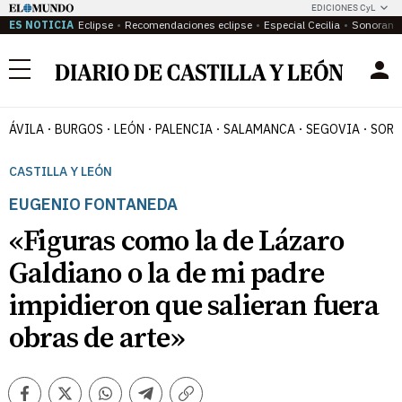
EDICIONES CyL
ES NOTICIA
Eclipse
Recomendaciones eclipse
Especial Cecilia
Sonoram
Menú
ÁVILA
BURGOS
LEÓN
PALENCIA
SALAMANCA
SEGOVIA
SORI
CASTILLA Y LEÓN
EUGENIO FONTANEDA
«Figuras como la de Lázaro
Galdiano o la de mi padre
impidieron que salieran fuera
obras de arte»
Facebook
Twitter
Whatsapp
Telegram
Copiar