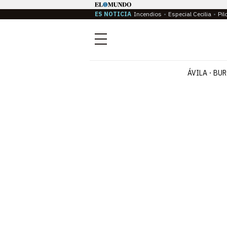
ES NOTICIA
Incendios
Especial Cecilia
Pil
Menú
ÁVILA
BUR