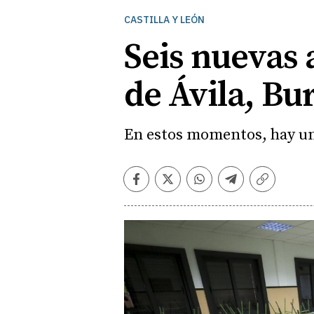
CASTILLA Y LEÓN
Seis nuevas 
de Ávila, Bu
En estos momentos, hay un 
Facebook
Twitter
Whatsapp
Telegram
Copiar
enlace