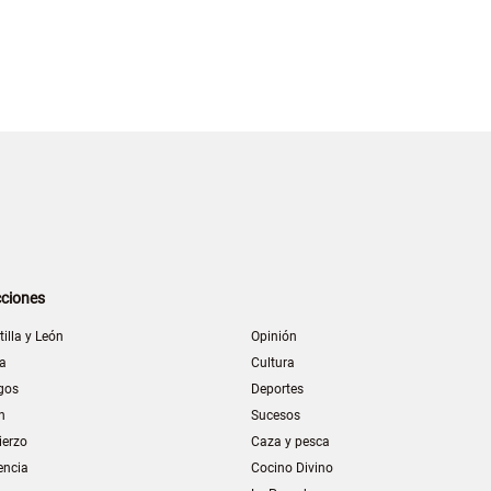
ciones
tilla y León
Opinión
la
Cultura
gos
Deportes
n
Sucesos
ierzo
Caza y pesca
encia
Cocino Divino