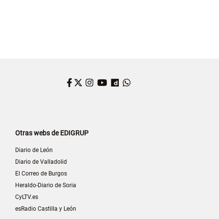
Facebook
Twitter
Instagram
YouTube
Dailymotion
WhatsApp
Otras webs de EDIGRUP
Diario de León
Diario de Valladolid
El Correo de Burgos
Heraldo-Diario de Soria
CyLTV.es
esRadio Castilla y León