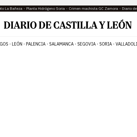
oto La Bañeza
Planta Hidrógeno Soria
Crimen machista GC Zamora
Diario d
GOS
LEÓN
PALENCIA
SALAMANCA
SEGOVIA
SORIA
VALLADOL