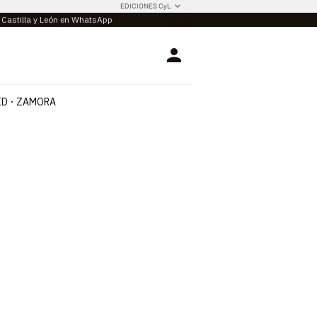
EDICIONES CyL
e Castilla y León en WhatsApp
Login
ID
ZAMORA