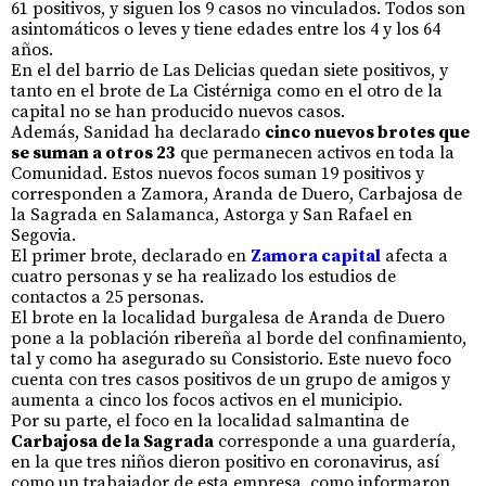
61 positivos, y siguen los 9 casos no vinculados. Todos son
asintomáticos o leves y tiene edades entre los 4 y los 64
años.
En el del barrio de Las Delicias quedan siete positivos, y
tanto en el brote de La Cistérniga como en el otro de la
capital no se han producido nuevos casos.
Además, Sanidad ha declarado
cinco nuevos brotes que
se suman a otros 23
que permanecen activos en toda la
Comunidad. Estos nuevos focos suman 19 positivos y
corresponden a Zamora, Aranda de Duero, Carbajosa de
la Sagrada en Salamanca, Astorga y San Rafael en
Segovia.
El primer brote, declarado en
Zamora capital
afecta a
cuatro personas y se ha realizado los estudios de
contactos a 25 personas.
El brote en la localidad burgalesa de Aranda de Duero
pone a la población ribereña al borde del confinamiento,
tal y como ha asegurado su Consistorio. Este nuevo foco
cuenta con tres casos positivos de un grupo de amigos y
aumenta a cinco los focos activos en el municipio.
Por su parte, el foco en la localidad salmantina de
Carbajosa de la Sagrada
corresponde a una guardería,
en la que tres niños dieron positivo en coronavirus, así
como un trabajador de esta empresa, como informaron