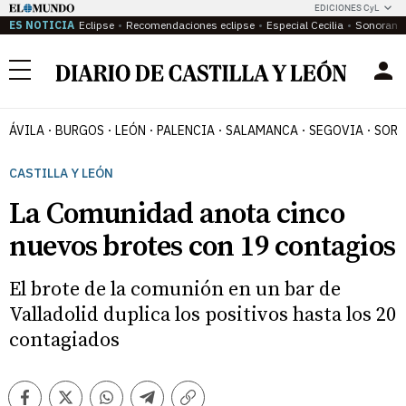
EDICIONES CyL
ES NOTICIA
Eclipse
Recomendaciones eclipse
Especial Cecilia
Sonoram
Menú
ÁVILA
BURGOS
LEÓN
PALENCIA
SALAMANCA
SEGOVIA
SORI
CASTILLA Y LEÓN
La Comunidad anota cinco
nuevos brotes con 19 contagios
El brote de la comunión en un bar de
Valladolid duplica los positivos hasta los 20
contagiados
Facebook
Twitter
Whatsapp
Telegram
Copiar