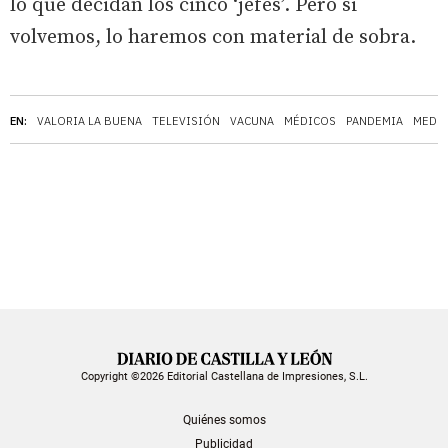
lo que decidan los cinco ‘jefes’. Pero si
volvemos, lo haremos con material de sobra.
EN:
VALORIA LA BUENA
TELEVISIÓN
VACUNA
MÉDICOS
PANDEMIA
MEDIC
Copyright ©2026 Editorial Castellana de Impresiones, S.L.
Quiénes somos
Publicidad