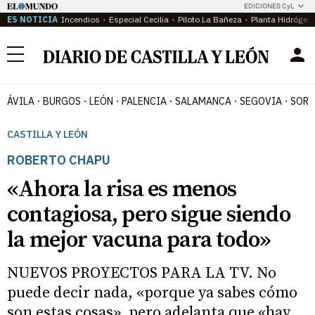
EDICIONES CyL
ES NOTICIA
Incendios
Especial Cecilia
Piloto La Bañeza
Planta Hidrógen
Menú
ÁVILA
BURGOS
LEÓN
PALENCIA
SALAMANCA
SEGOVIA
SORI
CASTILLA Y LEÓN
ROBERTO CHAPU
«Ahora la risa es menos
contagiosa, pero sigue siendo
la mejor vacuna para todo»
NUEVOS PROYECTOS PARA LA TV. No
puede decir nada, «porque ya sabes cómo
son estas cosas», pero adelanta que «hay