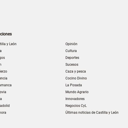
ciones
tilla y León
Opinión
la
Cultura
gos
Deportes
n
Sucesos
ierzo
Caza y pesca
encia
Cocino Divino
amanca
La Posada
ovia
Mundo Agrario
ia
Innovadores
ladolid
Negocios CyL
mora
Últimas noticias de Castilla y León