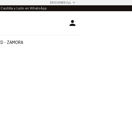
EDICIONES CyL
e Castilla y León en WhatsApp
Login
ID
ZAMORA