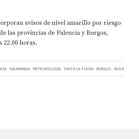
rporan avisos de nivel amarillo por riesgo
e las provincias de Palencia y Burgos,
s 22.00 horas.
NCIA
SALAMANCA
METEOROLOGÍA
CASTILLA Y LEÓN
BURGOS
ÁVILA
AEMET