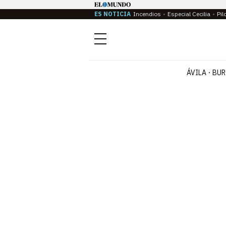
ES NOTICIA
Incendios
Especial Cecilia
Pil
Menú
ÁVILA
BUR