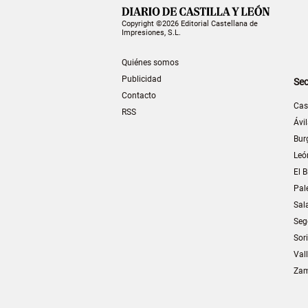
Copyright ©2026 Editorial Castellana de
Impresiones, S.L.
Quiénes somos
Publicidad
Sec
Contacto
Cas
RSS
Ávi
Bur
Leó
El B
Pal
Sal
Seg
Sor
Val
Za