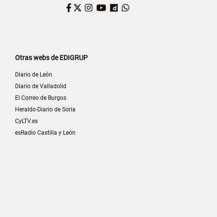
Facebook
Twitter
Instagram
YouTube
Dailymotion
WhatsApp
Otras webs de EDIGRUP
Diario de León
Diario de Valladolid
El Correo de Burgos
Heraldo-Diario de Soria
CyLTV.es
esRadio Castilla y León