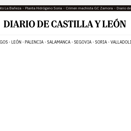
oto La Bañeza
Planta Hidrógeno Soria
Crimen machista GC Zamora
Diario d
GOS
LEÓN
PALENCIA
SALAMANCA
SEGOVIA
SORIA
VALLADOL