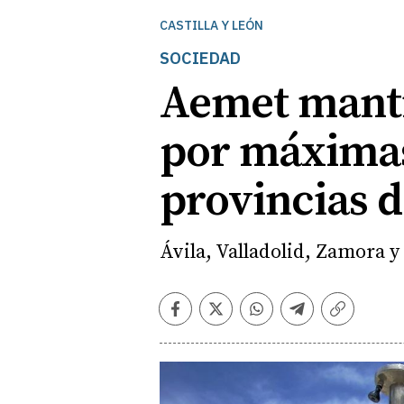
CASTILLA Y LEÓN
SOCIEDAD
Aemet manti
por máximas
provincias d
Ávila, Valladolid, Zamora y
Facebook
Twitter
Whatsapp
Telegram
Copiar
enlace