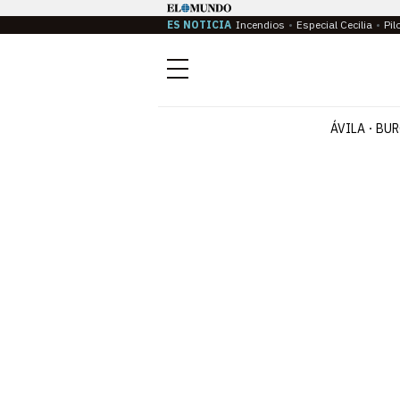
ES NOTICIA
Incendios
Especial Cecilia
Pil
Menú
ÁVILA
BUR