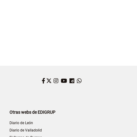
D VALENCIANA
CASTILLA Y LEÓN
CAMPUS MIGUEL DELIBES
BIBLIOTECAS
Facebook
Twitter
Instagram
YouTube
Dailymotion
WhatsApp
Otras webs de EDIGRUP
Diario de León
Diario de Valladolid