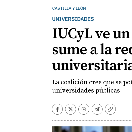
CASTILLA Y LEÓN
UNIVERSIDADES
IUCyL ve un 
sume a la re
universitari
La coalición cree que se po
universidades públicas
Facebook
Twitter
Whatsapp
Telegram
Copiar
enlace