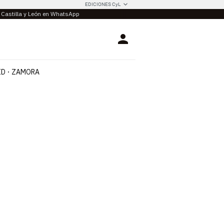
EDICIONES CyL
e Castilla y León en WhatsApp
Login
ID
ZAMORA