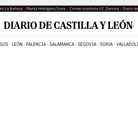
oto La Bañeza
Planta Hidrógeno Soria
Crimen machista GC Zamora
Diario d
GOS
LEÓN
PALENCIA
SALAMANCA
SEGOVIA
SORIA
VALLADOL