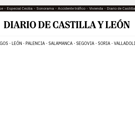
se
Especial Cecilia
Sonorama
Accidente tráfico
Vivienda
Diario de Castil
GOS
LEÓN
PALENCIA
SALAMANCA
SEGOVIA
SORIA
VALLADOL