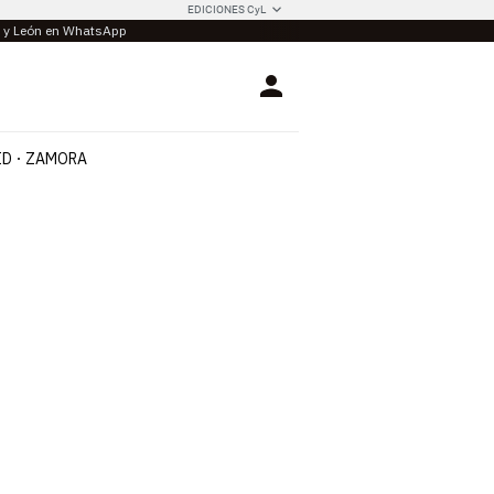
EDICIONES CyL
la y León en WhatsApp
Login
ID
ZAMORA