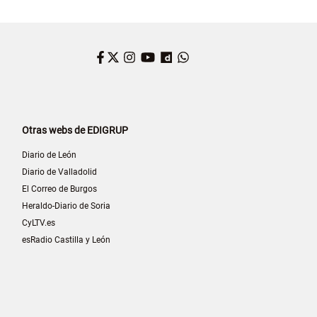
Facebook
Twitter
Instagram
YouTube
Dailymotion
WhatsApp
Otras webs de EDIGRUP
Diario de León
Diario de Valladolid
El Correo de Burgos
Heraldo-Diario de Soria
CyLTV.es
esRadio Castilla y León