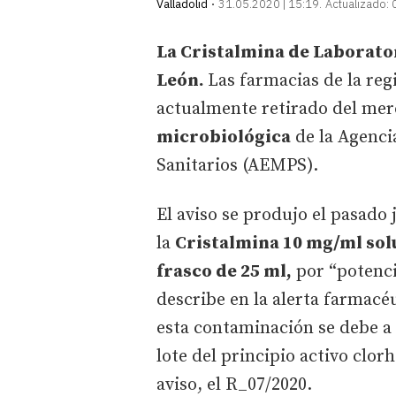
Valladolid
31.05.2020 | 15:19
Actualizado:
La Cristalmina de Laborator
León.
Las farmacias de la re
actualmente retirado del me
microbiológica
de la Agenci
Sanitarios (AEMPS).
El aviso se produjo el pasado
la
Cristalmina 10 mg/ml sol
frasco de 25 ml,
por “potenci
describe en la alerta farmacé
esta contaminación se debe a 
lote del principio activo clo
aviso, el R_07/2020.