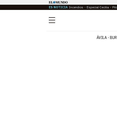
ES NOTICIA
Incendios
Especial Cecilia
Pil
Menú
ÁVILA
BUR