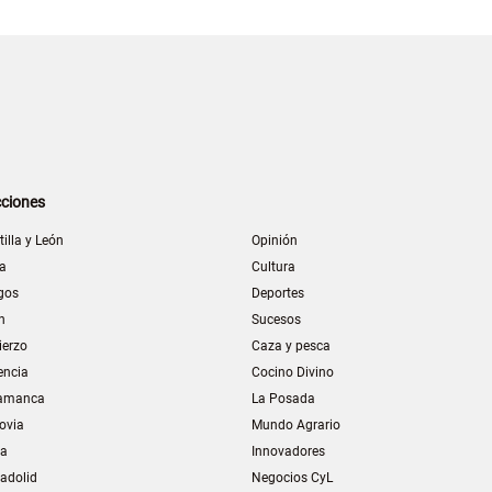
ciones
tilla y León
Opinión
la
Cultura
gos
Deportes
n
Sucesos
ierzo
Caza y pesca
encia
Cocino Divino
amanca
La Posada
ovia
Mundo Agrario
ia
Innovadores
ladolid
Negocios CyL