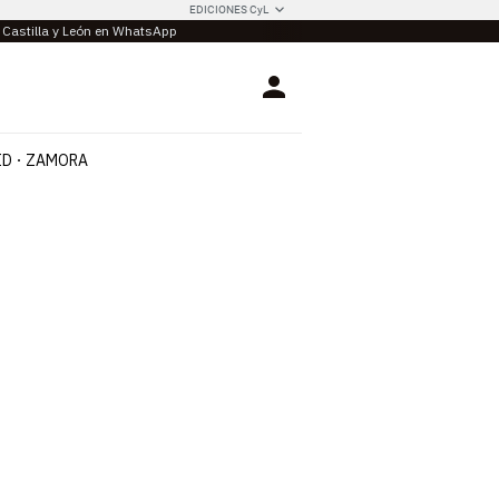
EDICIONES CyL
e Castilla y León en WhatsApp
Login
ID
ZAMORA