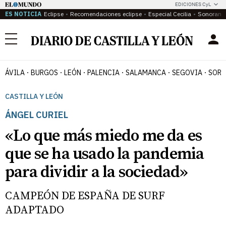
EDICIONES CyL
ES NOTICIA
Eclipse
Recomendaciones eclipse
Especial Cecilia
Sonoram
Menú
ÁVILA
BURGOS
LEÓN
PALENCIA
SALAMANCA
SEGOVIA
SORI
CASTILLA Y LEÓN
ÁNGEL CURIEL
«Lo que más miedo me da es
que se ha usado la pandemia
para dividir a la sociedad»
CAMPEÓN DE ESPAÑA DE SURF
ADAPTADO