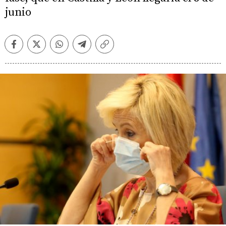
junio
Facebook
Twitter
Whatsapp
Telegram
Copiar
enlace