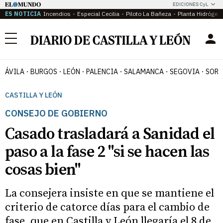
EDICIONES CyL
ES NOTICIA
Incendios
Especial Cecilia
Piloto La Bañeza
Planta Hidrógen
Menú
ÁVILA
BURGOS
LEÓN
PALENCIA
SALAMANCA
SEGOVIA
SORI
CASTILLA Y LEÓN
CONSEJO DE GOBIERNO
Casado trasladará a Sanidad el
paso a la fase 2 "si se hacen las
cosas bien"
La consejera insiste en que se mantiene el
criterio de catorce días para el cambio de
fase, que en Castilla y León llegaría el 8 de