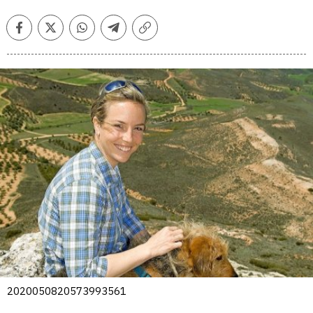
Facebook
Twitter
Whatsapp
Telegram
Copiar
enlace
2020050820573993561