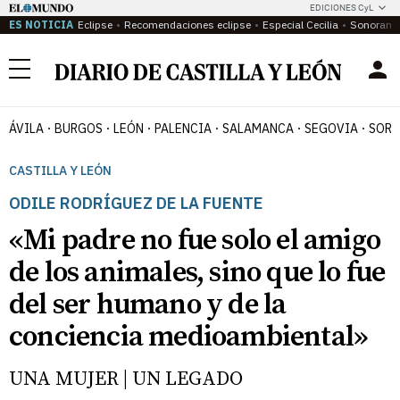
EDICIONES CyL
ES NOTICIA
Eclipse
Recomendaciones eclipse
Especial Cecilia
Sonoram
Menú
ÁVILA
BURGOS
LEÓN
PALENCIA
SALAMANCA
SEGOVIA
SORI
CASTILLA Y LEÓN
ODILE RODRÍGUEZ DE LA FUENTE
«Mi padre no fue solo el amigo
de los animales, sino que lo fue
del ser humano y de la
conciencia medioambiental»
UNA MUJER | UN LEGADO