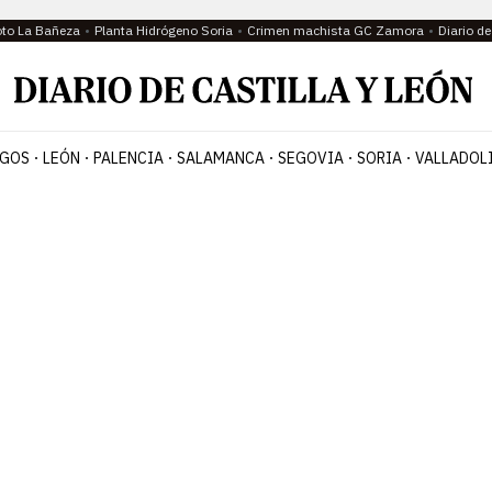
oto La Bañeza
Planta Hidrógeno Soria
Crimen machista GC Zamora
Diario d
GOS
LEÓN
PALENCIA
SALAMANCA
SEGOVIA
SORIA
VALLADOL