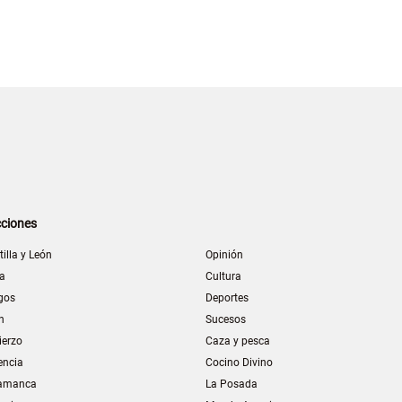
ciones
tilla y León
Opinión
la
Cultura
gos
Deportes
n
Sucesos
ierzo
Caza y pesca
encia
Cocino Divino
amanca
La Posada