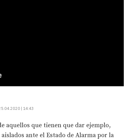
25.04.2020 | 14:43
de aquellos que tienen que dar ejemplo,
 aislados ante el Estado de Alarma por la