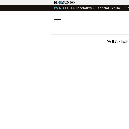
ES NOTICIA
Incendios
Especial Cecilia
Pil
Menú
ÁVILA
BUR