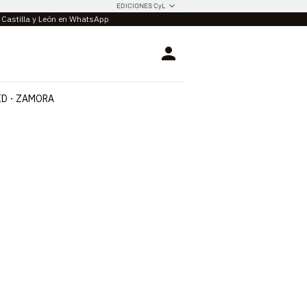
EDICIONES CyL
e Castilla y León en WhatsApp
Login
ID
ZAMORA