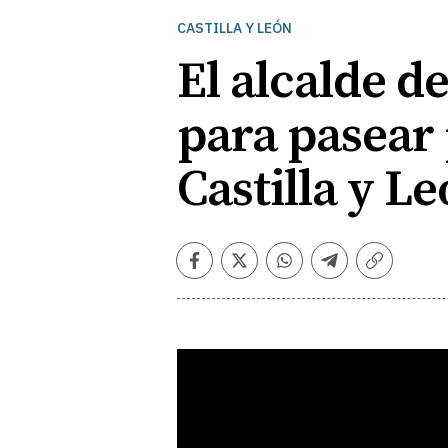
CASTILLA Y LEÓN
El alcalde de
para pasear 
Castilla y L
Facebook
Twitter
Whatsapp
Telegram
Copiar
enlace