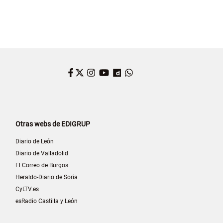
Facebook
Twitter
Instagram
YouTube
Dailymotion
WhatsApp
Otras webs de EDIGRUP
Diario de León
Diario de Valladolid
El Correo de Burgos
Heraldo-Diario de Soria
CyLTV.es
esRadio Castilla y León