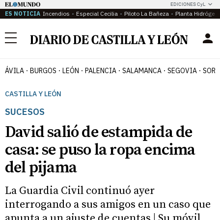
EDICIONES CyL
ES NOTICIA
Incendios
Especial Cecilia
Piloto La Bañeza
Planta Hidrógen
Menú
ÁVILA
BURGOS
LEÓN
PALENCIA
SALAMANCA
SEGOVIA
SORI
CASTILLA Y LEÓN
SUCESOS
David salió de estampida de
casa: se puso la ropa encima
del pijama
La Guardia Civil continuó ayer
interrogando a sus amigos en un caso que
apunta a un ajuste de cuentas | Su móvil