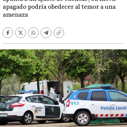
apagado podría obedecer al temor a una
amenaza
Facebook
Twitter
Whatsapp
Telegram
Copiar
enlace