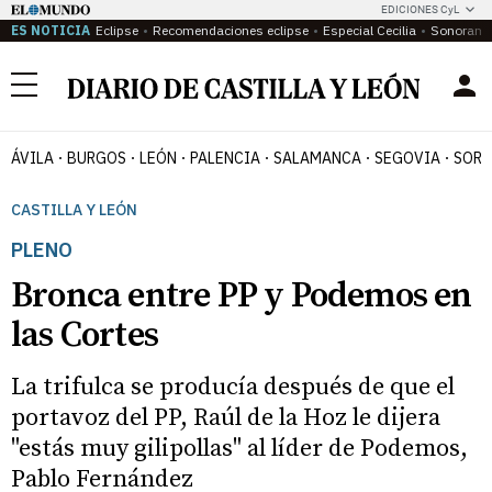
EDICIONES CyL
ES NOTICIA
Eclipse
Recomendaciones eclipse
Especial Cecilia
Sonoram
Menú
ÁVILA
BURGOS
LEÓN
PALENCIA
SALAMANCA
SEGOVIA
SORI
CASTILLA Y LEÓN
PLENO
Bronca entre PP y Podemos en
las Cortes
La trifulca se producía después de que el
portavoz del PP, Raúl de la Hoz le dijera
"estás muy gilipollas" al líder de Podemos,
Pablo Fernández