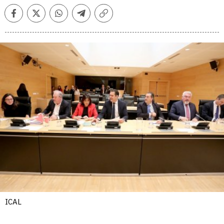
Facebook
Twitter
Whatsapp
Telegram
Copiar
enlace
ICAL