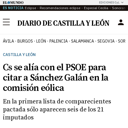
EDICIONES CyL
ES NOTICIA
Eclipse
Recomendaciones eclipse
Especial Cecilia
Sonoram
Menú
ÁVILA
BURGOS
LEÓN
PALENCIA
SALAMANCA
SEGOVIA
SORI
CASTILLA Y LEÓN
Cs se alía con el PSOE para
citar a Sánchez Galán en la
comisión eólica
En la primera lista de comparecientes
pactada sólo aparecen seis de los 21
imputados