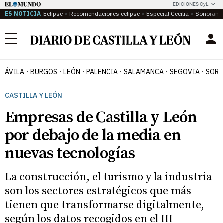
EDICIONES CyL
ES NOTICIA
Eclipse
Recomendaciones eclipse
Especial Cecilia
Sonoram
Menú
ÁVILA
BURGOS
LEÓN
PALENCIA
SALAMANCA
SEGOVIA
SORI
CASTILLA Y LEÓN
Empresas de Castilla y León
por debajo de la media en
nuevas tecnologías
La construcción, el turismo y la industria
son los sectores estratégicos que más
tienen que transformarse digitalmente,
según los datos recogidos en el III