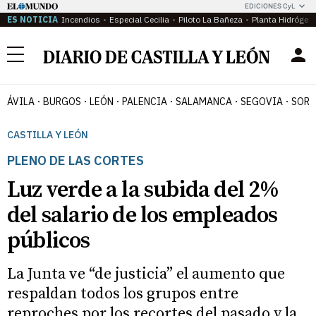
EDICIONES CyL
ES NOTICIA
Incendios
Especial Cecilia
Piloto La Bañeza
Planta Hidrógen
Menú
ÁVILA
BURGOS
LEÓN
PALENCIA
SALAMANCA
SEGOVIA
SORI
CASTILLA Y LEÓN
PLENO DE LAS CORTES
Luz verde a la subida del 2%
del salario de los empleados
públicos
La Junta ve “de justicia” el aumento que
respaldan todos los grupos entre
reproches por los recortes del pasado y la