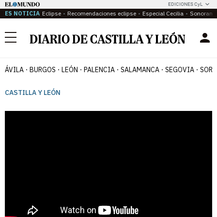
EDICIONES CyL
ES NOTICIA
Eclipse
Recomendaciones eclipse
Especial Cecilia
Sonoram
Menú
ÁVILA
BURGOS
LEÓN
PALENCIA
SALAMANCA
SEGOVIA
SORI
CASTILLA Y LEÓN