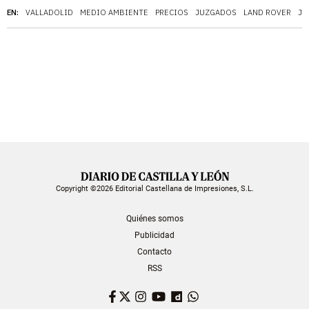
EN:
VALLADOLID
MEDIO AMBIENTE
PRECIOS
JUZGADOS
LAND ROVER
JU
Copyright ©2026 Editorial Castellana de Impresiones, S.L.
Quiénes somos
Publicidad
Contacto
RSS
Facebook
Twitter
Instagram
YouTube
Dailymotion
WhatsApp