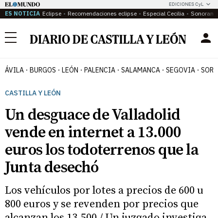
EDICIONES CyL
ES NOTICIA
Eclipse
Recomendaciones eclipse
Especial Cecilia
Sonoram
Menú
ÁVILA
BURGOS
LEÓN
PALENCIA
SALAMANCA
SEGOVIA
SORI
CASTILLA Y LEÓN
Un desguace de Valladolid
vende en internet a 13.000
euros los todoterrenos que la
Junta desechó
Los vehículos por lotes a precios de 600 u
800 euros y se revenden por precios que
alcanzan los 13.500 / Un juzgado investiga