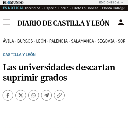
EDICIONES CyL
ES NOTICIA
Incendios
Especial Cecilia
Piloto La Bañeza
Planta Hidrógen
Menú
ÁVILA
BURGOS
LEÓN
PALENCIA
SALAMANCA
SEGOVIA
SORI
CASTILLA Y LEÓN
Las universidades descartan
suprimir grados
Facebook
Twitter
Whatsapp
Telegram
Copiar
enlace