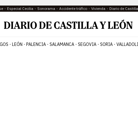
se
Especial Cecilia
Sonorama
Accidente tráfico
Vivienda
Diario de Castil
GOS
LEÓN
PALENCIA
SALAMANCA
SEGOVIA
SORIA
VALLADOL