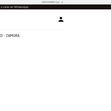
EDICIONES CyL
la y León en WhatsApp
Login
ID
ZAMORA