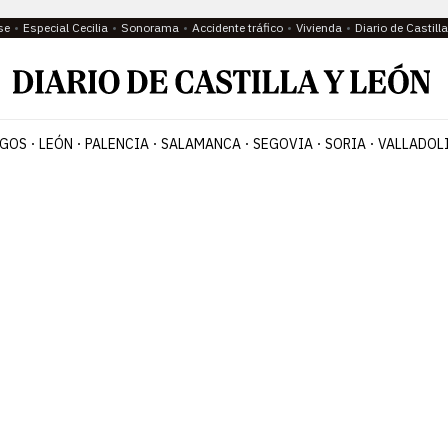
se
Especial Cecilia
Sonorama
Accidente tráfico
Vivienda
Diario de Castil
GOS
LEÓN
PALENCIA
SALAMANCA
SEGOVIA
SORIA
VALLADOL