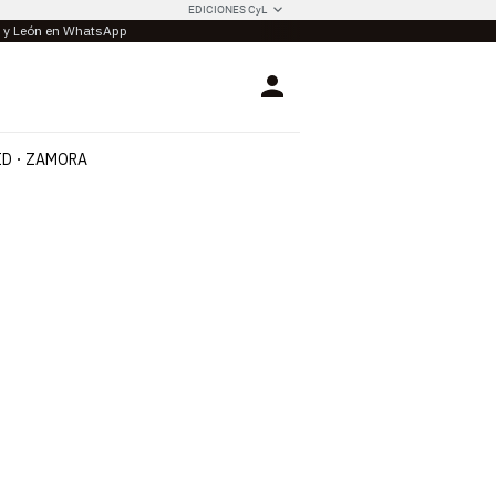
EDICIONES CyL
la y León en WhatsApp
Login
ID
ZAMORA