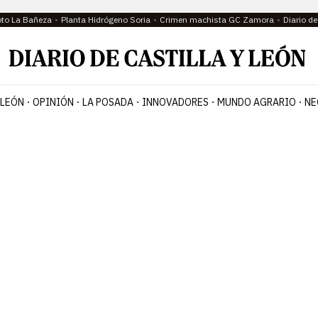
oto La Bañeza
Planta Hidrógeno Soria
Crimen machista GC Zamora
Diario d
 LEÓN
OPINIÓN
LA POSADA
INNOVADORES
MUNDO AGRARIO
NE