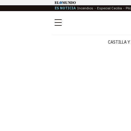
ES NOTICIA
Incendios
Especial Cecilia
Pil
Menú
CASTILLA Y