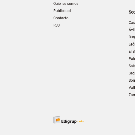
Quiénes somos
Publicidad
Sec
Contacto
Cas
RSS
Ávi
Bur
Leó
El B
Pal
Sal
Seg
Sor
Val
Za