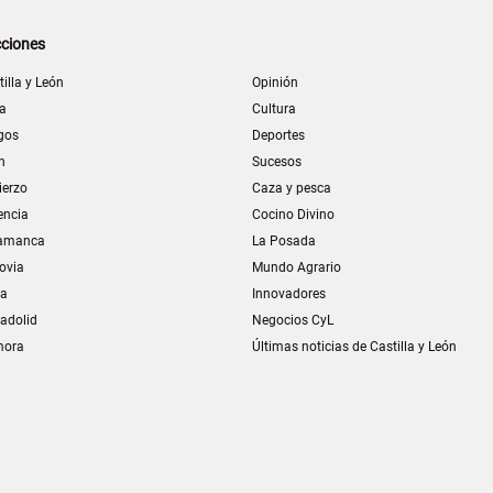
ciones
tilla y León
Opinión
la
Cultura
gos
Deportes
n
Sucesos
ierzo
Caza y pesca
encia
Cocino Divino
amanca
La Posada
ovia
Mundo Agrario
ia
Innovadores
ladolid
Negocios CyL
mora
Últimas noticias de Castilla y León