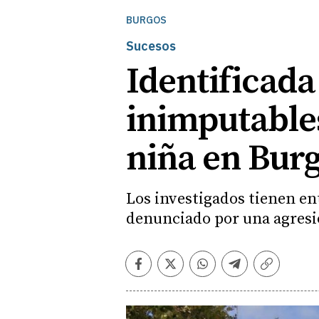
BURGOS
Sucesos
Identificad
inimputables
niña en Bur
Los investigados tienen ent
denunciado por una agresi
Facebook
Twitter
Whatsapp
Telegram
Copiar
enlace