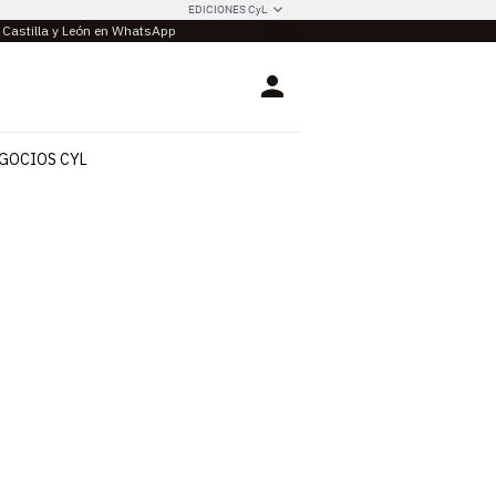
EDICIONES CyL
e Castilla y León en WhatsApp
Login
GOCIOS CYL