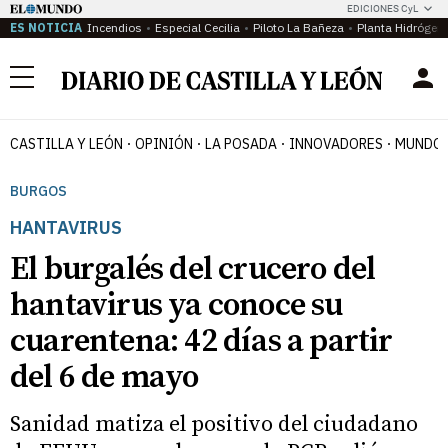
EDICIONES CyL
ES NOTICIA
Incendios
Especial Cecilia
Piloto La Bañeza
Planta Hidrógen
Menú
CASTILLA Y LEÓN
OPINIÓN
LA POSADA
INNOVADORES
MUNDO 
BURGOS
HANTAVIRUS
El burgalés del crucero del
hantavirus ya conoce su
cuarentena: 42 días a partir
del 6 de mayo
Sanidad matiza el positivo del ciudadano